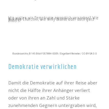
Wie wollen wir Demokratie eigentlich verstehen? Wie
Winston Churchill, wie Willy Brandt oder doch ganz
anders?
Bundesarchiv, B 145 Bild-F057884-0009 / Engelbert Reineke / CC-BY-SA 3.0
Demokratie verwirklichen
Damit die Demokratie auf ihrer Reise aber
nicht die Hälfte ihrer Anhänger verliert
oder von ihren an Zahl und Stärke
zunehmenden Gegnern untergraben wird,