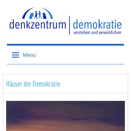
Denkzentrum
Demokratie
Menü
Häuser der Demokratie